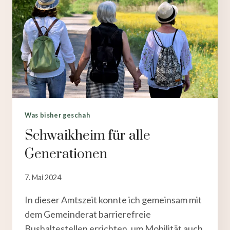
Was bisher geschah
Schwaikheim für alle
Generationen
Von
7. Mai 2024
MichaelGruenert
In dieser Amtszeit konnte ich gemeinsam mit
dem Gemeinderat barrierefreie
Bushaltestellen errichten, um Mobilität auch