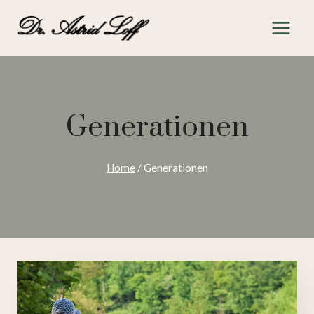
Zum
Inhalt
springen
Generationen
Home
/
Generationen